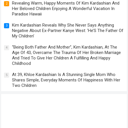
Revealing Warm, Happy Moments Of Kim Kardashian And
2
Her Beloved Children Enjoying A Wonderful Vacation In
Paradise Hawaii
Kim Kardashian Reveals Why She Never Says Anything
3
Negative About Ex-Partner Kanye West: ‘He’S The Father Of
My Children’
“Being Both Father And Mother”, Kim Kardashian, At The
4
Age Of 43, Overcame The Trauma Of Her Broken Marriage
And Tried To Give Her Children A Fulfilling And Happy
Childhood
At 39, Khloe Kardashian Is A Stunning Single Mom Who
5
Shares Simple, Everyday Moments Of Happiness With Her
Two Children